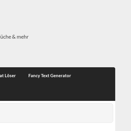
rüche & mehr
at Löser
Fancy Text Generator