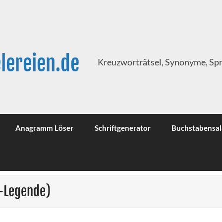
lereien.de
Kreuzworträtsel, Synonyme, Sp
Anagramm Löser
Schriftgenerator
Buchstabensal
s-Legende)