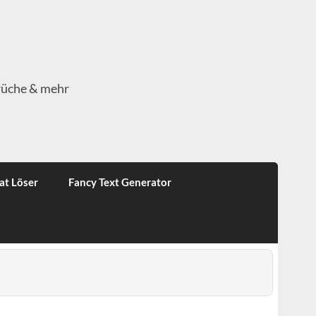
rüche & mehr
at Löser
Fancy Text Generator