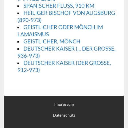
SPANISCHER FLUSS, 910 KM
HEILIGER BISCHOF VON AUGSBURG
(890-973)
GEISTLICHER ODER MÖNCH IM
LAMAISMUS
GEISTLICHER, MÖNCH
DEUTSCHER KAISER (... DER GROSSE, 9
36-973)
DEUTSCHER KAISER (DER GROSSE, 9
12-973)
Impressum
Datenschutz