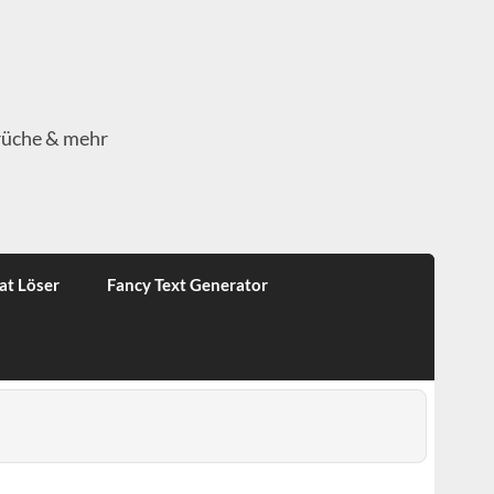
rüche & mehr
at Löser
Fancy Text Generator