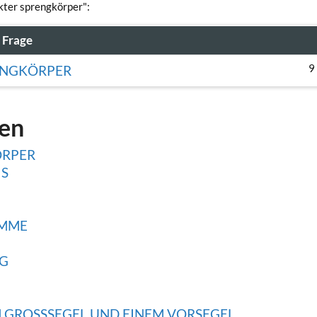
ckter sprengkörper":
Frage
9
RENGKÖRPER
gen
ÖRPER
IS
IMME
NG
M GROSSSEGEL UND EINEM VORSEGEL