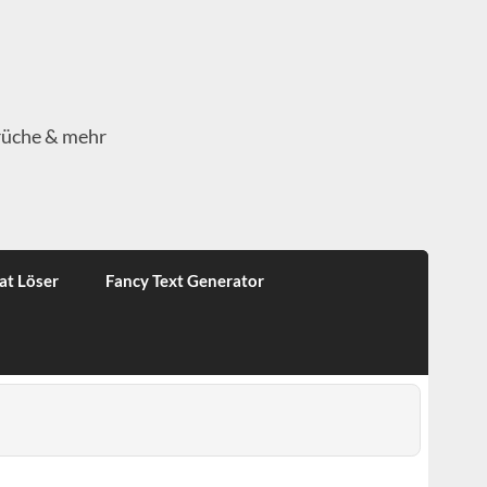
rüche & mehr
at Löser
Fancy Text Generator