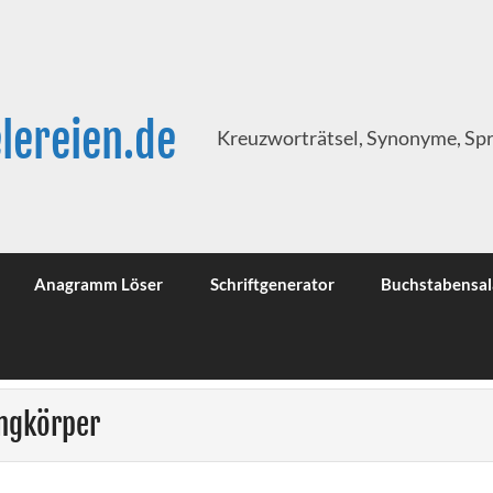
lereien.de
Kreuzworträtsel, Synonyme, Sp
Anagramm Löser
Schriftgenerator
Buchstabensal
engkörper