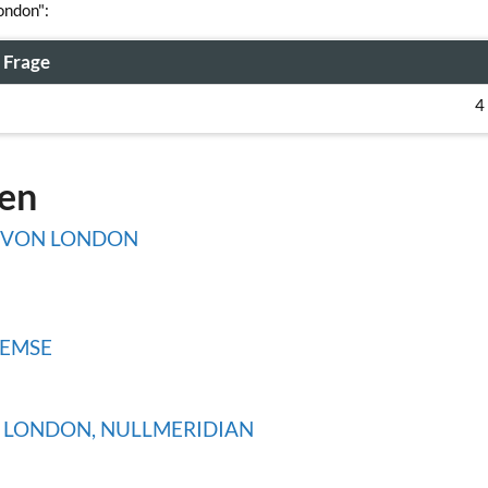
ondon":
Frage
4
gen
H VON LONDON
HEMSE
I LONDON, NULLMERIDIAN