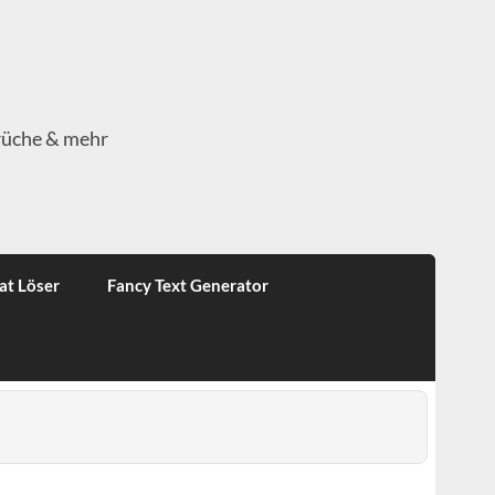
rüche & mehr
at Löser
Fancy Text Generator