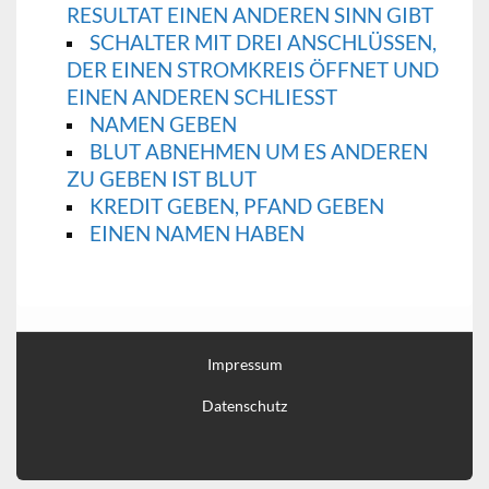
RESULTAT EINEN ANDEREN SINN GIBT
SCHALTER MIT DREI ANSCHLÜSSEN,
DER EINEN STROMKREIS ÖFFNET UND
EINEN ANDEREN SCHLIESST
NAMEN GEBEN
BLUT ABNEHMEN UM ES ANDEREN
ZU GEBEN IST BLUT
KREDIT GEBEN, PFAND GEBEN
EINEN NAMEN HABEN
Impressum
Datenschutz