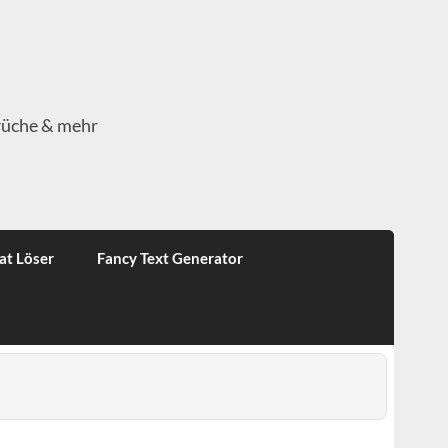
rüche & mehr
at Löser
Fancy Text Generator