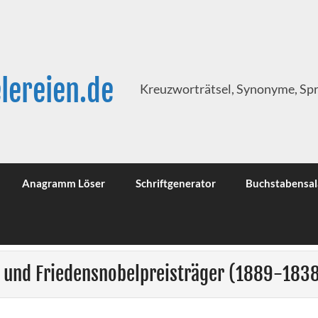
lereien.de
Kreuzworträtsel, Synonyme, Sp
Anagramm Löser
Schriftgenerator
Buchstabensal
st und Friedensnobelpreisträger (1889-183