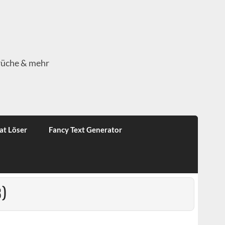
rüche & mehr
at Löser
Fancy Text Generator
8)