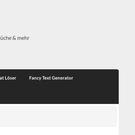
rüche & mehr
at Löser
Fancy Text Generator