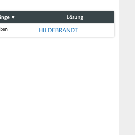
änge
▼
Lösung
aben
HILDEBRANDT