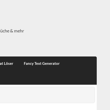
rüche & mehr
at Löser
Fancy Text Generator