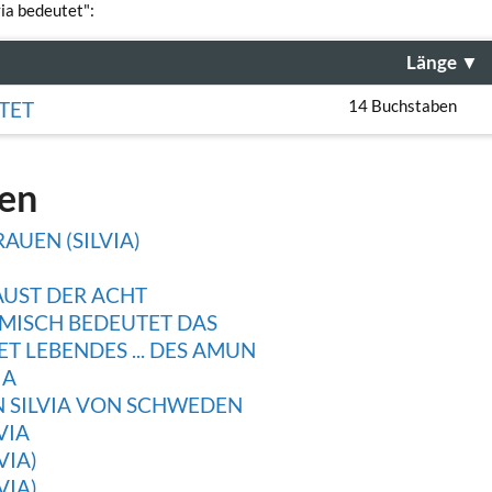
via bedeutet":
Länge
▼
14 Buchstaben
TET
gen
UEN (SILVIA)
AUST DER ACHT
MISCH BEDEUTET DAS
 LEBENDES ... DES AMUN
IA
 SILVIA VON SCHWEDEN
IA
IA)
VIA)