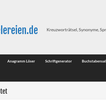
lereien.de
Kreuzworträtsel, Synonyme, Sp
Anagramm Löser
Schriftgenerator
Buchstabensal
tet