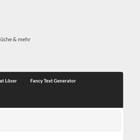
rüche & mehr
at Löser
Fancy Text Generator