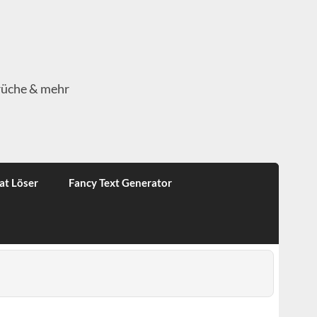
rüche & mehr
at Löser
Fancy Text Generator