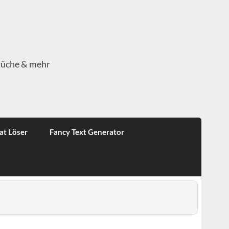
rüche & mehr
at Löser
Fancy Text Generator