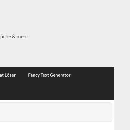
rüche & mehr
at Löser
Fancy Text Generator