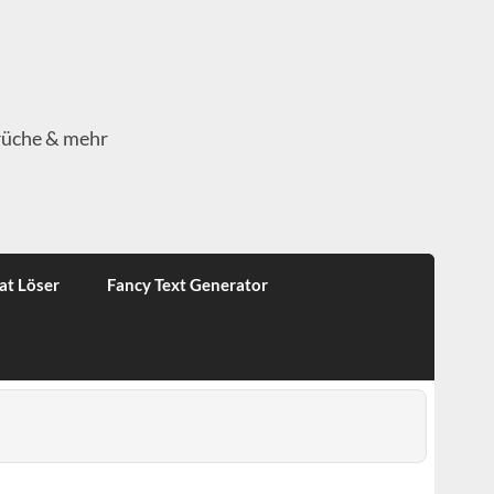
rüche & mehr
at Löser
Fancy Text Generator