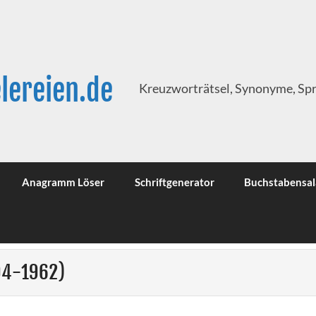
lereien.de
Kreuzworträtsel, Synonyme, Sp
Anagramm Löser
Schriftgenerator
Buchstabensal
94-1962)