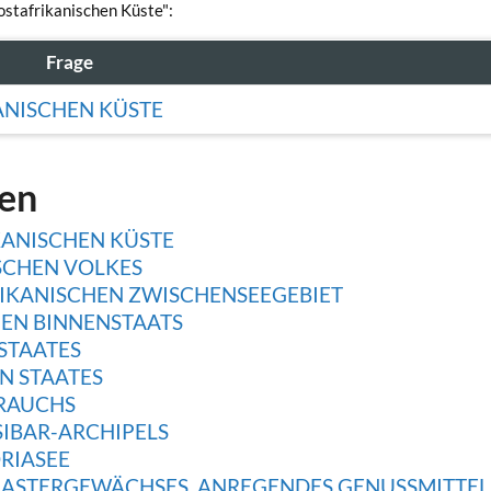
ostafrikanischen Küste":
Frage
ANISCHEN KÜSTE
gen
KANISCHEN KÜSTE
SCHEN VOLKES
IKANISCHEN ZWISCHENSEEGEBIET
EN BINNENSTAATS
STAATES
N STAATES
TRAUCHS
SIBAR-ARCHIPELS
ORIASEE
ELASTERGEWÄCHSES, ANREGENDES GENUSSMITTEL