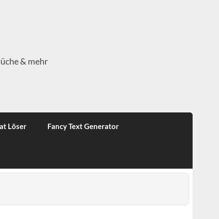
rüche & mehr
at Löser
Fancy Text Generator