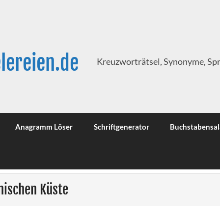
lereien.de
Kreuzworträtsel, Synonyme, Sp
Anagramm Löser
Schriftgenerator
Buchstabensal
nischen Küste