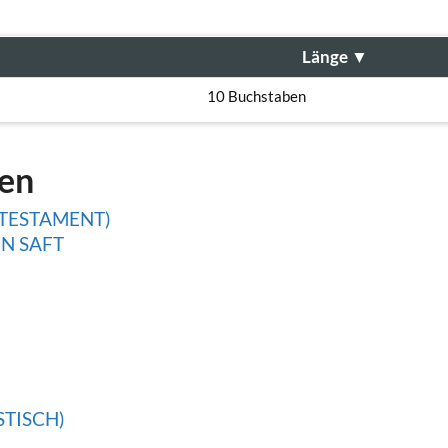
Länge
▼
10 Buchstaben
gen
 TESTAMENT)
N SAFT
STISCH)