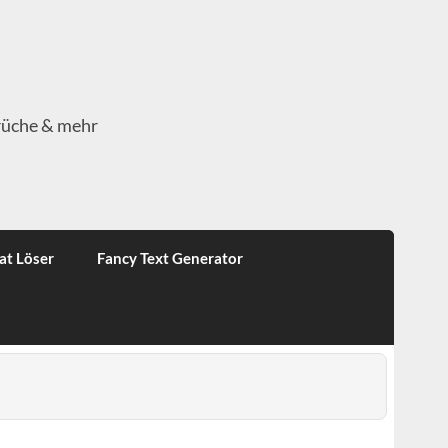
rüche & mehr
at Löser
Fancy Text Generator