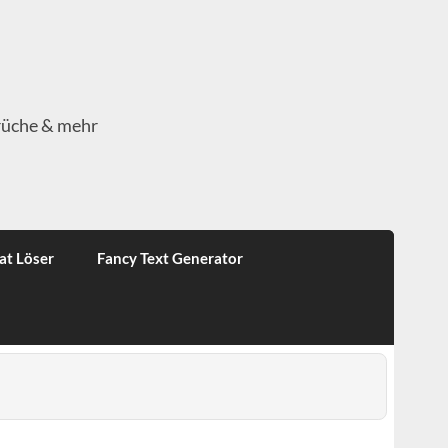
rüche & mehr
at Löser
Fancy Text Generator