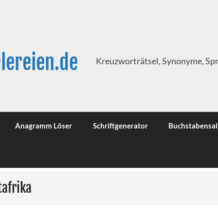
lereien.de
Kreuzworträtsel, Synonyme, Sp
Anagramm Löser
Schriftgenerator
Buchstabensal
tafrika