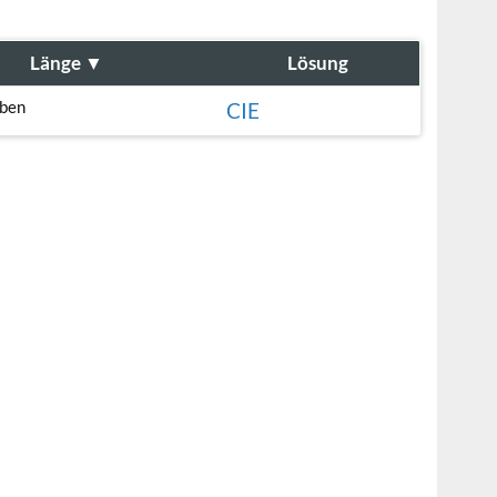
Länge
▼
Lösung
aben
CIE