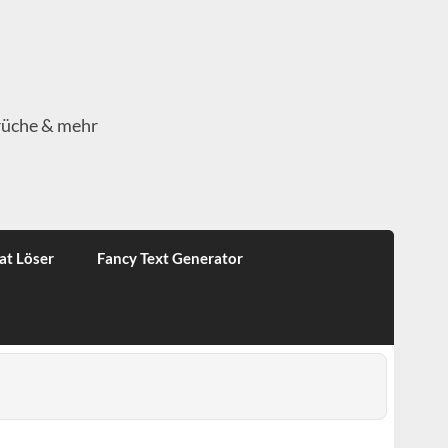
rüche & mehr
at Löser
Fancy Text Generator