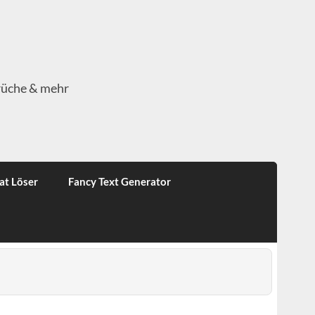
rüche & mehr
at Löser
Fancy Text Generator