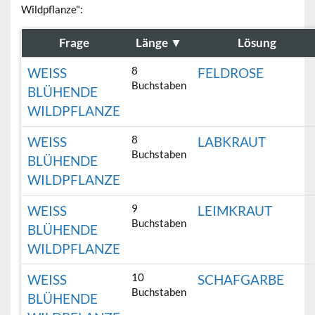
Wildpflanze":
Frage
Länge
▼
Lösung
8
WEISS B
FELDROSE
Buchstaben
LÜHENDE W
ILDPFLANZE
8
WEISS B
LABKRAUT
Buchstaben
LÜHENDE W
ILDPFLANZE
9
WEISS B
LEIMKRAUT
Buchstaben
LÜHENDE W
ILDPFLANZE
10
WEISS B
SCHAFGARBE
Buchstaben
LÜHENDE W