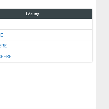
Lösung
E
ERE
EERE