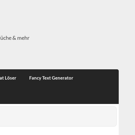
rüche & mehr
at Löser
Fancy Text Generator