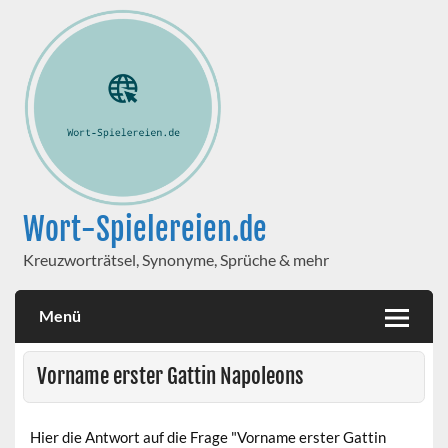
Wort-Spielereien.de
Kreuzworträtsel, Synonyme, Sprüche & mehr
Menü
Vorname erster Gattin Napoleons
Hier die Antwort auf die Frage "Vorname erster Gattin