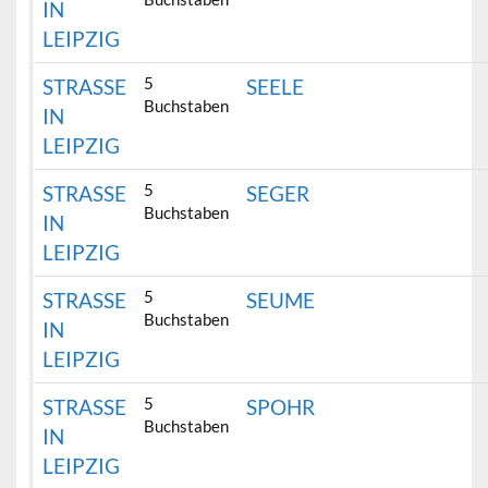
N L
EIPZIG
5
STRASSE I
SEELE
Buchstaben
N L
EIPZIG
5
STRASSE I
SEGER
Buchstaben
N L
EIPZIG
5
STRASSE I
SEUME
Buchstaben
N L
EIPZIG
5
STRASSE I
SPOHR
Buchstaben
N L
EIPZIG