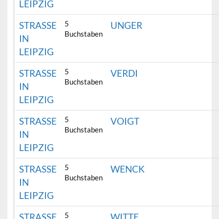
EIPZIG
5
STRASSE I
UNGER
Buchstaben
N L
EIPZIG
5
STRASSE I
VERDI
Buchstaben
N L
EIPZIG
5
STRASSE I
VOIGT
Buchstaben
N L
EIPZIG
5
STRASSE I
WENCK
Buchstaben
N L
EIPZIG
5
STRASSE I
WITTE