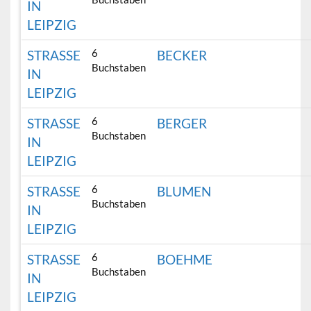
N L
EIPZIG
6
STRASSE I
BECKER
Buchstaben
N L
EIPZIG
6
STRASSE I
BERGER
Buchstaben
N L
EIPZIG
6
STRASSE I
BLUMEN
Buchstaben
N L
EIPZIG
6
STRASSE I
BOEHME
Buchstaben
N L
EIPZIG