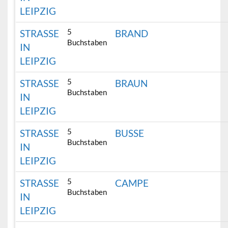
EIPZIG
5
STRASSE I
BRAND
Buchstaben
N L
EIPZIG
5
STRASSE I
BRAUN
Buchstaben
N L
EIPZIG
5
STRASSE I
BUSSE
Buchstaben
N L
EIPZIG
5
STRASSE I
CAMPE
Buchstaben
N L
EIPZIG