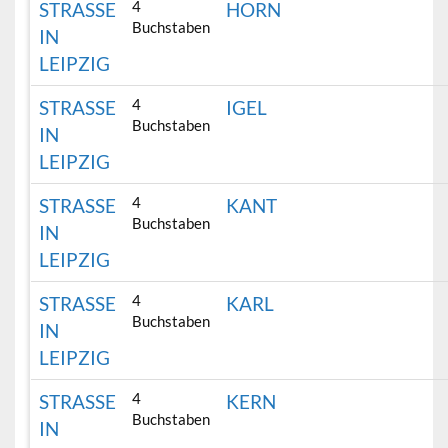
4
STRASSE I
HORN
Buchstaben
N L
EIPZIG
4
STRASSE I
IGEL
Buchstaben
N L
EIPZIG
4
STRASSE I
KANT
Buchstaben
N L
EIPZIG
4
STRASSE I
KARL
Buchstaben
N L
EIPZIG
4
STRASSE I
KERN
Buchstaben
N L