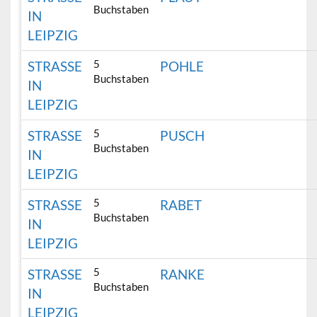
Buchstaben
N L
EIPZIG
5
STRASSE I
POHLE
Buchstaben
N L
EIPZIG
5
STRASSE I
PUSCH
Buchstaben
N L
EIPZIG
5
STRASSE I
RABET
Buchstaben
N L
EIPZIG
5
STRASSE I
RANKE
Buchstaben
N L
EIPZIG