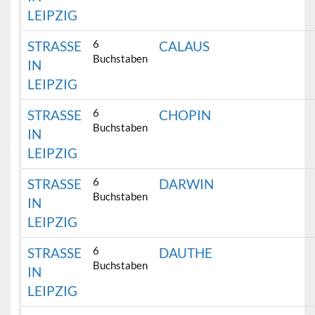
EIPZIG
6
STRASSE I
CALAUS
Buchstaben
N L
EIPZIG
6
STRASSE I
CHOPIN
Buchstaben
N L
EIPZIG
6
STRASSE I
DARWIN
Buchstaben
N L
EIPZIG
6
STRASSE I
DAUTHE
Buchstaben
N L
EIPZIG