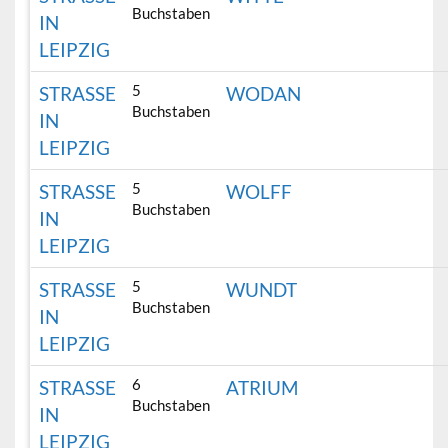
Buchstaben
N L
EIPZIG
5
STRASSE I
WODAN
Buchstaben
N L
EIPZIG
5
STRASSE I
WOLFF
Buchstaben
N L
EIPZIG
5
STRASSE I
WUNDT
Buchstaben
N L
EIPZIG
6
STRASSE I
ATRIUM
Buchstaben
N L
EIPZIG