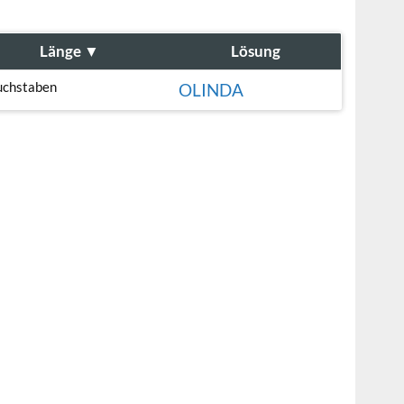
Länge
▼
Lösung
uchstaben
OLINDA