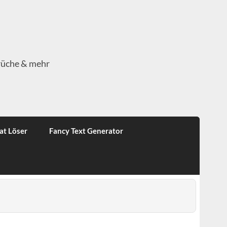
rüche & mehr
at Löser
Fancy Text Generator