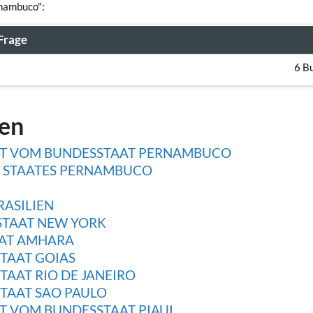
rnambuco":
Frage
6 B
gen
ADT VOM BUNDESSTAAT PERNAMBUCO
N STAATES PERNAMBUCO
ASILIEN
STAAT NEW YORK
AAT AMHARA
STAAT GOIAS
TAAT RIO DE JANEIRO
STAAT SAO PAULO
DT VOM BUNDESSTAAT PIAUI