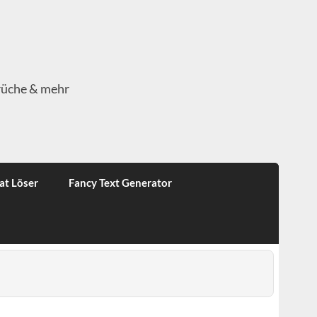
rüche & mehr
at Löser
Fancy Text Generator