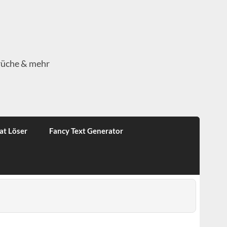
rüche & mehr
at Löser
Fancy Text Generator