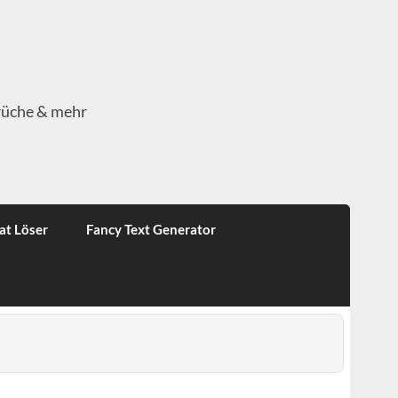
rüche & mehr
at Löser
Fancy Text Generator