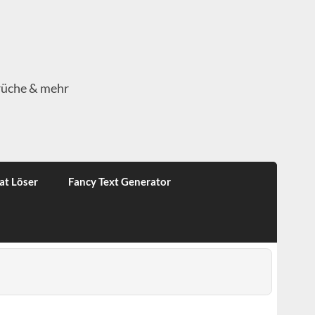
rüche & mehr
at Löser
Fancy Text Generator