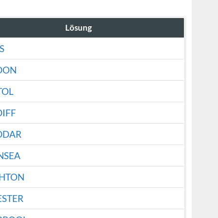
Lösung
S
DON
TOL
IFF
DDAR
NSEA
GHTON
ESTER