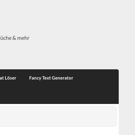
rüche & mehr
at Löser
Fancy Text Generator