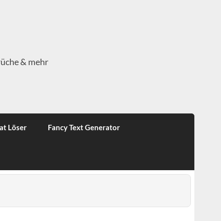
rüche & mehr
at Löser
Fancy Text Generator