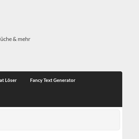
rüche & mehr
at Löser
Fancy Text Generator