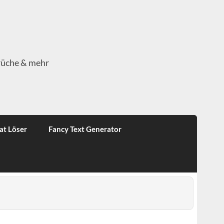
rüche & mehr
at Löser
Fancy Text Generator