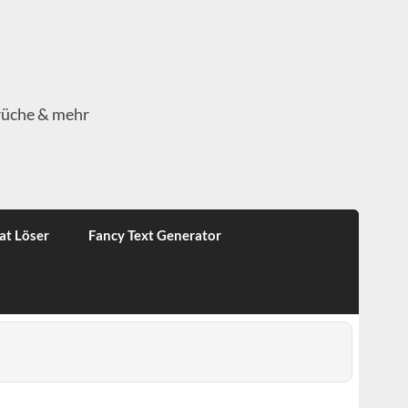
rüche & mehr
at Löser
Fancy Text Generator