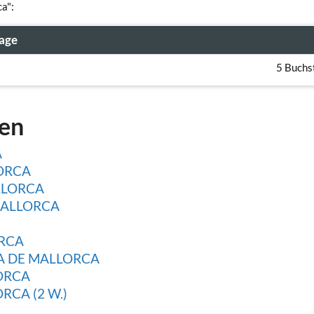
ca":
age
5 Buchs
gen
A
ORCA
LLORCA
MALLORCA
RCA
A DE MALLORCA
ORCA
CA (2 W.)