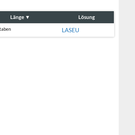
Länge
▼
Lösung
taben
LASEU