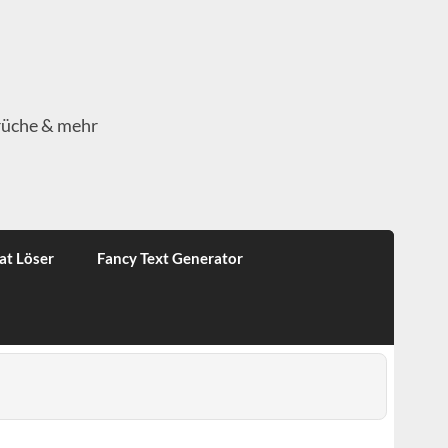
rüche & mehr
at Löser
Fancy Text Generator