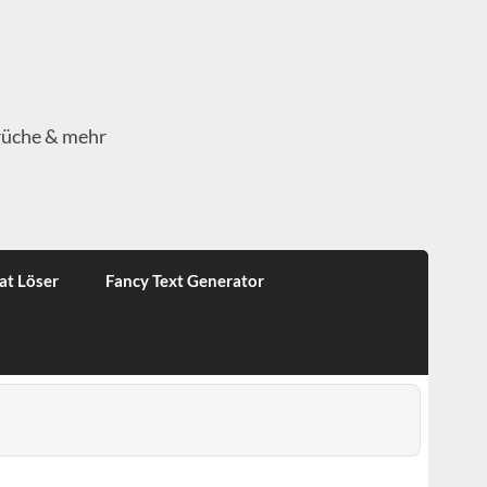
rüche & mehr
at Löser
Fancy Text Generator