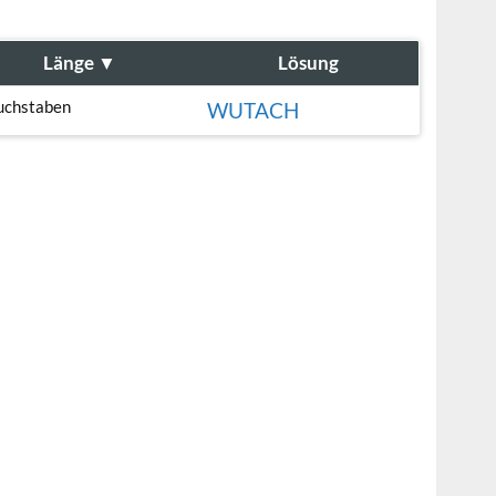
Länge
▼
Lösung
uchstaben
WUTACH