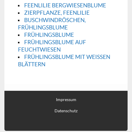
FEENLILIE BERGWIESENBLUME
ZIERPFLANZE, FEENLILIE
BUSCHWINDRÖSCHEN,
FRÜHLINGSBLUME
FRÜHLINGSBLUME
FRÜHLINGSBLUME AUF
FEUCHTWIESEN
FRÜHLINGSBLUME MIT WEISSEN B
LÄTTERN
Impressum
Datenschutz