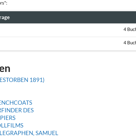
rs":
rage
4 Buc
4 Buc
gen
ESTORBEN 1891)
RENCHCOATS
RFINDER DES
PIERS
OLLFILMS
ELEGRAPHEN, SAMUEL