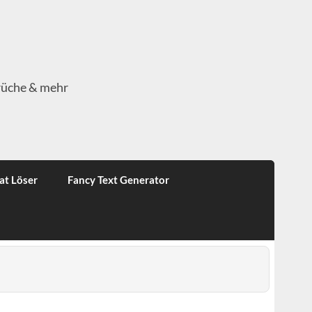
rüche & mehr
at Löser
Fancy Text Generator