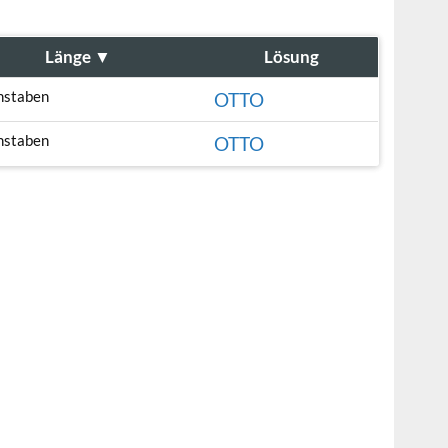
Länge
▼
Lösung
hstaben
OTTO
hstaben
OTTO