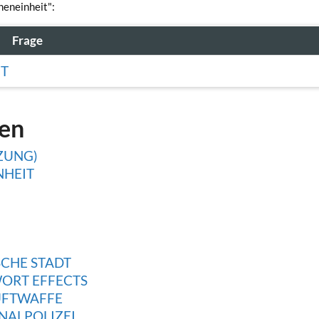
heneinheit":
Frage
IT
gen
ZUNG)
NHEIT
SCHE STADT
ORT EFFECTS
UFTWAFFE
NALPOLIZEI