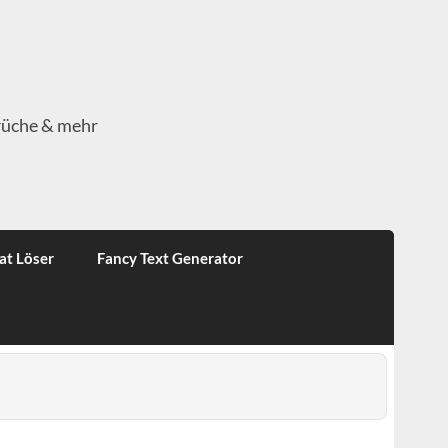
rüche & mehr
at Löser
Fancy Text Generator