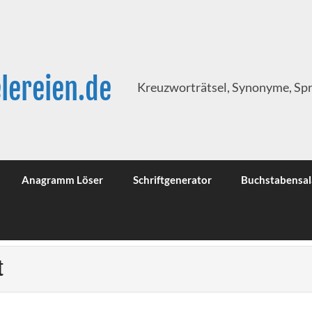
lereien.de
Kreuzworträtsel, Synonyme, Sp
Anagramm Löser
Schriftgenerator
Buchstabensal
t