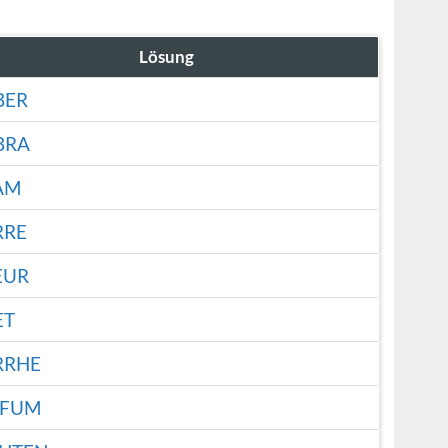
Lösung
BER
BRA
AM
RRE
EUR
ET
RRHE
RFUM