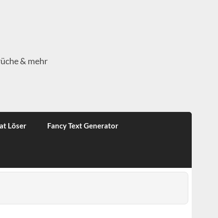
rüche & mehr
at Löser
Fancy Text Generator