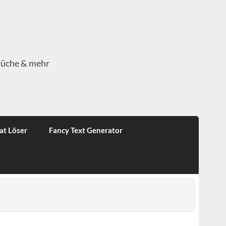
rüche & mehr
at Löser
Fancy Text Generator