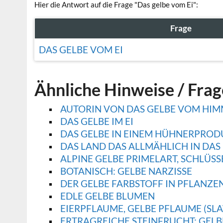
Hier die Antwort auf die Frage "Das gelbe vom Ei":
Frage
DAS GELBE VOM EI
Ähnliche Hinweise / Fra
AUTORIN VON DAS GELBE VOM HIMM
DAS GELBE IM EI
DAS GELBE IN EINEM HÜHNERPROD
DAS LAND DAS ALLMÄHLICH IN DAS
ALPINE GELBE PRIMELART, SCHLÜS
BOTANISCH: GELBE NARZISSE
DER GELBE FARBSTOFF IN PFLANZE
EDLE GELBE BLUMEN
EIERPFLAUME, GELBE PFLAUME (SL
ERTRAGREICHE STEINFRUCHT; GEL