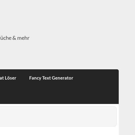
rüche & mehr
at Löser
Fancy Text Generator