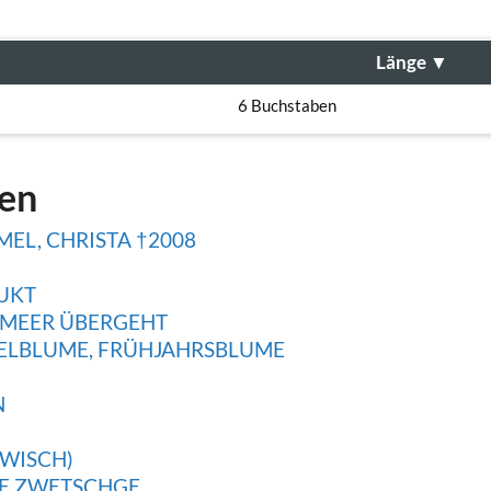
Länge
▼
6 Buchstaben
gen
EL, CHRISTA †2008
UKT
 MEER ÜBERGEHT
SELBLUME, FRÜHJAHRSBLUME
N
AWISCH)
BE ZWETSCHGE