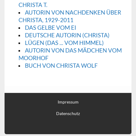
CHRISTA T.
AUTORIN VON NACHDENKEN ÜBER
CHRISTA, 1929-2011
DAS GELBE VOM EI
DEUTSCHE AUTORIN (CHRISTA)
LÜGEN (DAS ... VOM HIMMEL)
AUTORIN VON DAS MÄDCHEN VOM
MOORHOF
BUCH VON CHRISTA WOLF
Impressum
Datenschutz