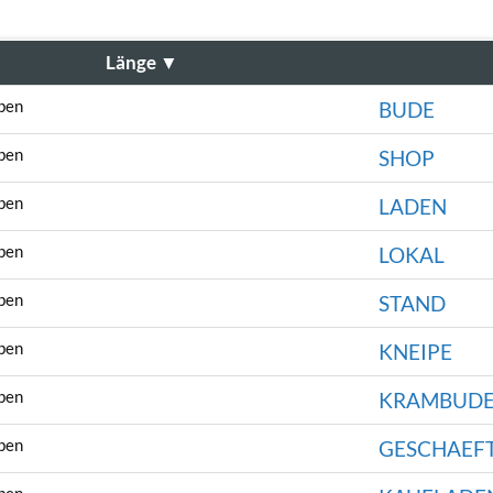
Länge
▼
ben
BUDE
ben
SHOP
ben
LADEN
ben
LOKAL
ben
STAND
ben
KNEIPE
ben
KRAMBUD
ben
GESCHAEF