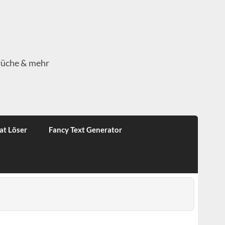
rüche & mehr
at Löser
Fancy Text Generator