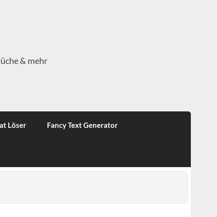
rüche & mehr
at Löser
Fancy Text Generator