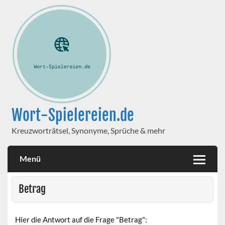
Wort-Spielereien.de
Kreuzworträtsel, Synonyme, Sprüche & mehr
Menü
Betrag
Hier die Antwort auf die Frage "Betrag":