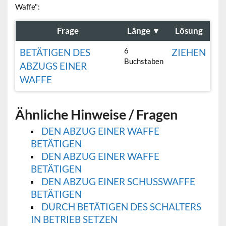
Waffe":
Frage
Länge
▼
Lösung
6
BETÄTIGEN DES
ZIEHEN
Buchstaben
ABZUGS EINER
WAFFE
Ähnliche Hinweise / Fragen
DEN ABZUG EINER WAFFE
BETÄTIGEN
DEN ABZUG EINER WAFFE
BETÄTIGEN
DEN ABZUG EINER SCHUSSWAFFE
BETÄTIGEN
DURCH BETÄTIGEN DES SCHALTERS
IN BETRIEB SETZEN