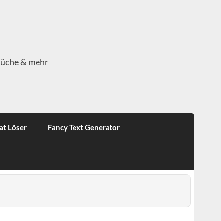
rüche & mehr
at Löser
Fancy Text Generator