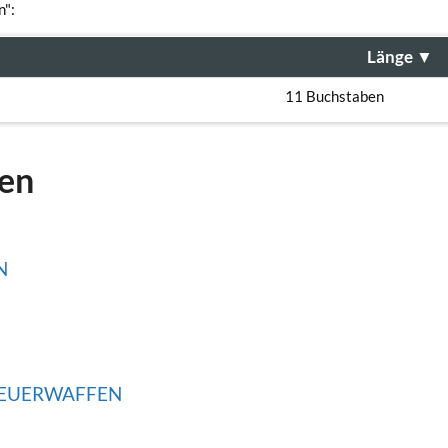
n":
Länge
▼
11 Buchstaben
gen
N
FEUERWAFFEN