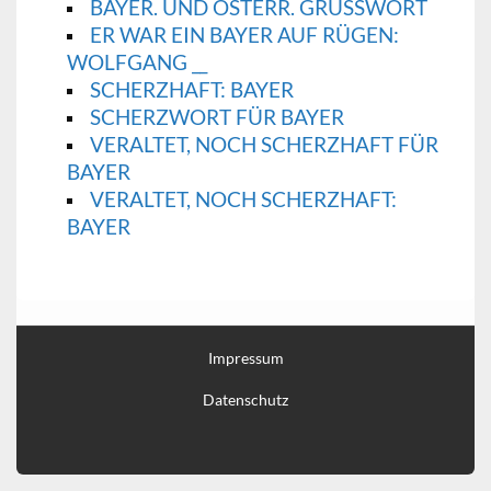
BAYER. UND ÖSTERR. GRUSSWORT
ER WAR EIN BAYER AUF RÜGEN:
WOLFGANG __
SCHERZHAFT: BAYER
SCHERZWORT FÜR BAYER
VERALTET, NOCH SCHERZHAFT FÜR
BAYER
VERALTET, NOCH SCHERZHAFT:
BAYER
Impressum
Datenschutz